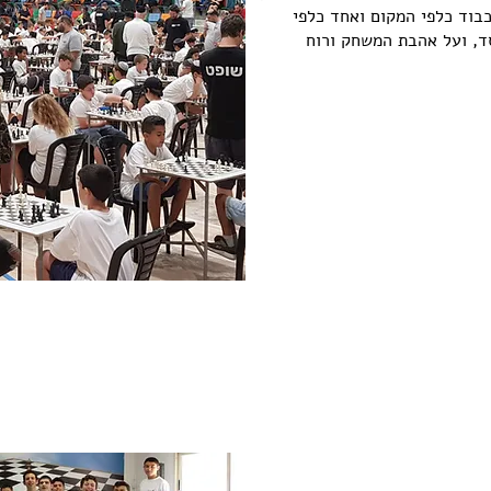
בוד כלפי המקום ואחד כלפי
ד, ועל אהבת המשחק ורוח
תכנית "מסע לעתיד" לנוער צ.ל.ש