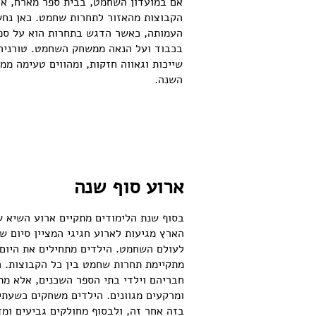
אם במועדון השחמט, בבית ספר מארח, או
הקבוצות מהאזור לתחרות שחמט. כאן נחש
העמותה, כאשר הדגש בתחרות הוא על ספו
בכבוד ועל הנאה ממשחק השחמט. טורנירי
שייכות וגאווה חזקות, ומהווים טעימה מ
השנה.
ארוע סוף שנה
בסוף שנת הלימודים מתקיים ארוע השיא 
הארץ מגיעות לארוע חגיגי המציין סיום ש
לעולם השחמט. הילדים מתחילים את היום 
מתקיימת תחרות שחמט בין כל הקבוצות. 
חבריהם וילדי בתי הספר השכנים, אלא מת
ומרקעים מגוונים. הילדים משחקים כשעתיי
בזה אחר זה, ולבסוף מחולקים גביעים ומד