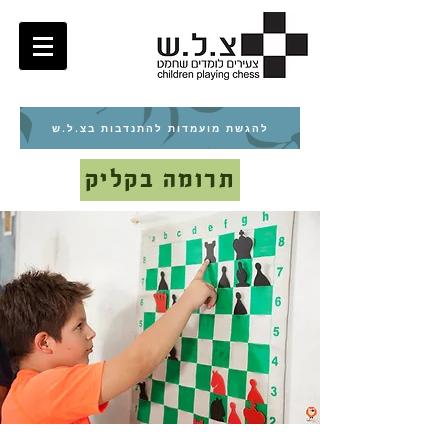
להגשת מועמדות להתנדבות בצ.ל.ש
תרומה בקליק